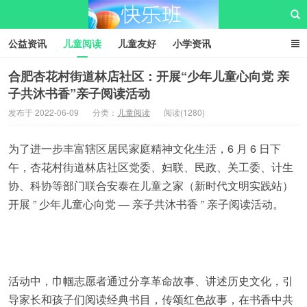
公益资讯
儿童阅读
儿童友好
小学资讯
儿童性教育
公益项目
资源中心
儿童发展交流club
合肥杏花村街道林店社区：开展“少年儿童心向党 亲
子共沐书香”亲子阅读活动
儿童树洞心声
i快乐班
快乐班儿童公益网
发布于 2022-06-09
分类：
儿童阅读
阅读(1280)
为了进一步丰富辖区居民家庭精神文化生活，6 月 6 日下
午，杏花村街道林店社区党委、妇联、民政、关工委、计生
协、科协等部门联合安泰在儿童之家（新时代文明实践站）
开展 ” 少年儿童心向党 — 亲子共沐书香 ” 亲子阅读活动。
活动中，巾帼志愿者通过分享革命故事、讲述历史文化，引
导家长和孩子们阅读经典书目，传颂红色故事，在书香中共