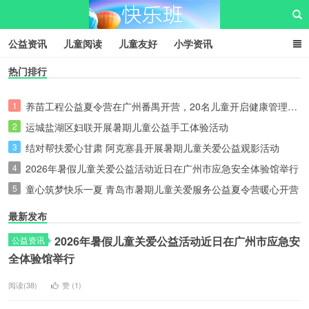
公益资讯
儿童阅读
儿童友好
小学资讯
热门排行
儿童性教育
公益项目
资源中心
儿童发展交流club
儿童树洞心声
i快乐班
1
养苗工程公益夏令营在广州番禺开营，20名儿童开启健康管理之旅
快乐班儿童公益网
2
运城盐湖区妇联开展暑期儿童公益手工体验活动
3
结对帮扶爱心甘肃 阿克塞县开展暑期儿童关爱公益观影活动
4
2026年暑假儿童关爱公益活动近日在广州市应急安全体验馆举行
5
童心筑梦快乐一夏 青岛市暑期儿童关爱服务公益夏令营暖心开营
最新发布
2026年暑假儿童关爱公益活动近日在广州市应急安
公益资讯
全体验馆举行
阅读(38)
赞 (
1
)