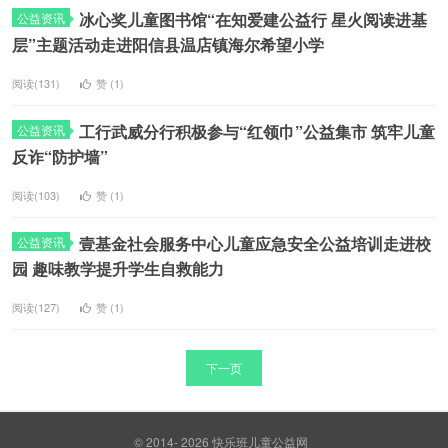
冰心奖儿童图书馆“在知爱建公益行 星火阅读进基
公益资讯
层”主题活动走进阳信县温店镇海尔希望小学
阅读(131)
赞 (
1
)
工行武威分行积极参与“红领巾”公益集市 筑牢儿童
公益资讯
反诈“防护墙”
阅读(103)
赞 (
1
)
壹基金社会服务中心儿童应急安全公益培训走进校
公益资讯
园 趣味教学提升学生自救能力
阅读(127)
赞 (
1
)
下一页
© 2014- 2026
快乐班儿童公益网