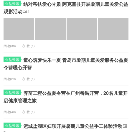
结对帮扶爱心甘肃 阿克塞县开展暑期儿童关爱公益
公益资讯
观影活动
4
阅读(38)
赞 (
1
)
童心筑梦快乐一夏 青岛市暑期儿童关爱服务公益夏
公益资讯
令营暖心开营
阅读(29)
赞 (
1
)
养苗工程公益夏令营在广州番禺开营，20名儿童开
公益资讯
启健康管理之旅
阅读(40)
赞 (
1
)
运城盐湖区妇联开展暑期儿童公益手工体验活动
公益资讯