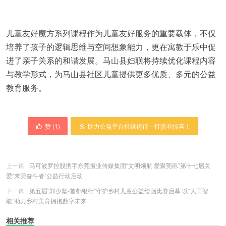
儿童友好魔方系列课程作为儿童友好服务的重要载体，不仅
培养了孩子的逻辑思维与空间想象能力，更在寓教于乐中促
进了亲子关系的和谐发展。马山县妇联将持续优化课程内容
与教学形式，为马山县社区儿童提供更多优质、多元的公益
教育服务。
赞 (
1
)
助力公益平台持续运行---打赏有惊喜！
上一篇
马可波罗控股携手东莞报业传媒集团“文明领航 爱聚莞邑”第十七届关
爱“来莞奋斗者”公益行动启动
下一篇
第五届“郑少坚-首都银行”守护乡村儿童公益绘画比赛启幕 以“人工智
能”助力乡村美育拥抱数字未来
相关推荐