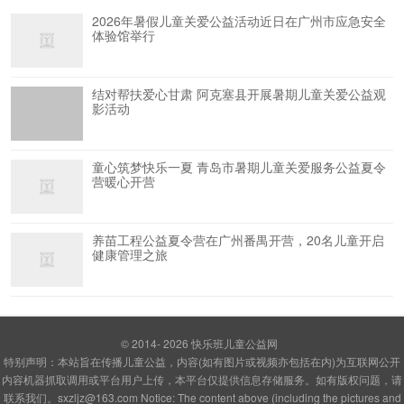
2026年暑假儿童关爱公益活动近日在广州市应急安全
体验馆举行
结对帮扶爱心甘肃 阿克塞县开展暑期儿童关爱公益观
影活动
童心筑梦快乐一夏 青岛市暑期儿童关爱服务公益夏令
营暖心开营
养苗工程公益夏令营在广州番禺开营，20名儿童开启
健康管理之旅
© 2014- 2026
快乐班儿童公益网
特别声明：本站旨在传播儿童公益，内容(如有图片或视频亦包括在内)为互联网公开
内容机器抓取调用或平台用户上传，本平台仅提供信息存储服务。如有版权问题，请
联系我们。sxzljz@163.com Notice: The content above (including the pictures and