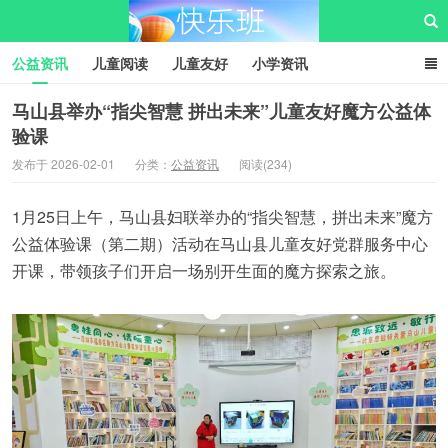
公益资讯
儿童阅读
儿童友好
小学资讯
儿童性教育
公益项目
资源中心
儿童发展交流club
马山县举办“指尖智慧 拼出未来”儿童友好魔方公益体
验课
儿童树洞心声
i快乐班
快乐班儿童公益网
发布于 2026-02-01
分类：
公益资讯
阅读(234)
1月25日上午，马山县妇联举办的“指尖智慧，拼出未来”魔方
公益体验课（第二期）活动在马山县儿童友好党群服务中心
开课，带领孩子们开启一场别开生面的魔方探索之旅。