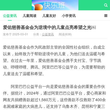
公益资讯
儿童阅读
儿童友好
小学资讯
儿童性教育
公益项目
资源中心
儿童发展交流club
爱佑慈善基金会为逆境中的儿童点亮希望之光￼
发布于 2025-03-01
分类：
公益资讯
阅读(638)
儿童树洞心声
i快乐班
快乐班儿童公益网
爱佑慈善基金会作为民政部主管的全国性社会组织，自成立
以来，始终致力于帮助逆境中的儿童，为他们送去温暖与希
望。在过去一年里，爱佑慈善基金会携手支付宝、字节跳
动、哔哩哔哩、腾讯、阿里巴巴等公益平台，为需要帮助的
儿童送去了温暖和希望。
阿里巴巴公益平台一向是爱佑慈善基金会的重要合作伙
伴。据统计，2024年，通过阿里巴巴公益平台，爱心商家和
网友共捐赠善款超过1,560万元，这些善款不仅救助了400余
名困难家庭的大病患儿，还支持了乌鲁木齐、昆明和宁夏三