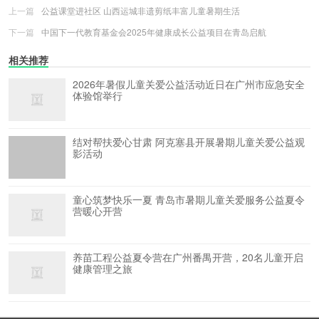
上一篇
公益课堂进社区 山西运城非遗剪纸丰富儿童暑期生活
下一篇
中国下一代教育基金会2025年健康成长公益项目在青岛启航
相关推荐
2026年暑假儿童关爱公益活动近日在广州市应急安全
体验馆举行
结对帮扶爱心甘肃 阿克塞县开展暑期儿童关爱公益观
影活动
童心筑梦快乐一夏 青岛市暑期儿童关爱服务公益夏令
营暖心开营
养苗工程公益夏令营在广州番禺开营，20名儿童开启
健康管理之旅