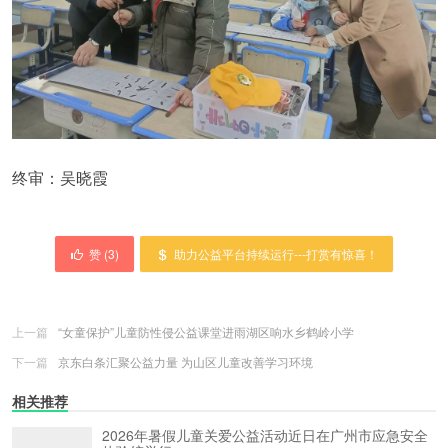
终审：吴晓霞
赞 (
3
)
助力公益平台持续运行---打赏有惊喜！
上一篇
“女童保护”儿童防性侵公益课堂进雨湖区响水乡鹤岭小学
下一篇
京东白条汇聚公益力量 为山区儿童改善学习环境
相关推荐
2026年暑假儿童关爱公益活动近日在广州市应急安全