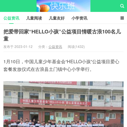
公益资讯
儿童阅读
儿童友好
小学资讯
儿童性教育
公益项目
资源中心
儿童发展交流club
把爱带回家“HELLO小孩”公益项目情暖古浪100名儿
童
儿童树洞心声
i快乐班
快乐班儿童公益网
发布于 2023-01-12
分类：
公益资讯
阅读(1432)
1月10日，中国儿童少年基金会“HELLO小孩”公益项目爱心
套餐发放仪式在古浪县土门镇中心小学举行。