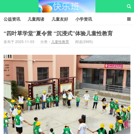
公益资讯
儿童阅读
儿童友好
小学资讯
儿童性教育
公益项目
资源中心
儿童发展交流club
“四叶草学堂”夏令营 “沉浸式”体验儿童性教育
发布于 2025-11-03
分类：
儿童性教育
阅读(3995)
儿童树洞心声
i快乐班
快乐班儿童公益网