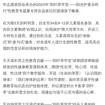
年志愿者协会承办的2023年“四叶草学堂——阳光护童乡村
行”性教育专题夏令营在温泉社区圆满落下帷幕。
在为期3天的时间里，自全市34名8-12岁儿童报名参加，其
内容主要围绕“自我认识、自我保护”两大培养方向，开设三
大特色主题营。通过轻松活泼、儿童喜闻乐见的“体验
式”和“参与式”服务，对未成年人进行全面性教育，提高其自
我防范意识和自我保护能力。
天天成长营之性教育启蒙——“四叶草学堂”讲师团讲师根据
研发的性健康教育课程体系，围绕“性生理、性心理、性道
德、性法律”四个教学版块，开设《生命的孕育》《认识我的
身体》《我们身体的边界》等6节课程，面向营员展开性健
康教育知识及自护技能传授。并以课堂积分卡集章“四叶
草”兑换科普文创礼包，搭建起与孩子心灵沟通的连心桥。
互动游学营之沉浸式体验——“四叶草学堂”结合儿童的特