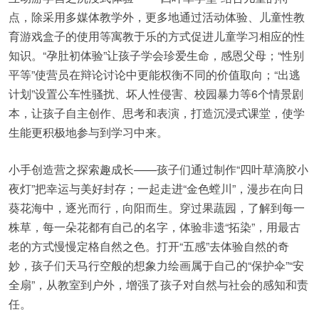
点，除采用多媒体教学外，更多地通过活动体验、儿童性教
育游戏盒子的使用等寓教于乐的方式促进儿童学习相应的性
知识。“孕肚初体验”让孩子学会珍爱生命，感恩父母；“性别
平等”使营员在辩论讨论中更能权衡不同的价值取向；“出逃
计划”设置公车性骚扰、坏人性侵害、校园暴力等6个情景剧
本，让孩子自主创作、思考和表演，打造沉浸式课堂，使学
生能更积极地参与到学习中来。
小手创造营之探索趣成长——孩子们通过制作“四叶草滴胶小
夜灯”把幸运与美好封存；一起走进“金色螳川”，漫步在向日
葵花海中，逐光而行，向阳而生。穿过果蔬园，了解到每一
株草，每一朵花都有自己的名字，体验非遗“拓染”，用最古
老的方式慢慢定格自然之色。打开“五感”去体验自然的奇
妙，孩子们天马行空般的想象力绘画属于自己的“保护伞”“安
全扇”，从教室到户外，增强了孩子对自然与社会的感知和责
任。