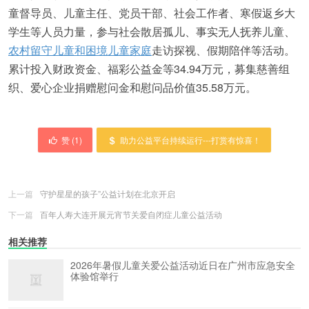
童督导员、儿童主任、党员干部、社会工作者、寒假返乡大
学生等人员力量，参与社会散居孤儿、事实无人抚养儿童、
农村留守儿童和困境儿童家庭
走访探视、假期陪伴等活动。
累计投入财政资金、福彩公益金等34.94万元，募集慈善组
织、爱心企业捐赠慰问金和慰问品价值35.58万元。
赞 (
1
)
助力公益平台持续运行---打赏有惊喜！
上一篇
守护星星的孩子”公益计划在北京开启
下一篇
百年人寿大连开展元宵节关爱自闭症儿童公益活动
相关推荐
2026年暑假儿童关爱公益活动近日在广州市应急安全
体验馆举行