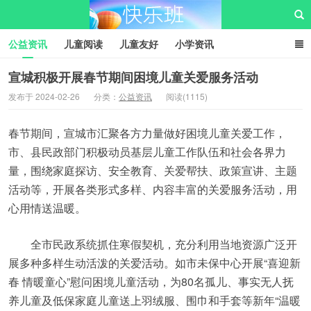
公益资讯
儿童阅读
儿童友好
小学资讯
儿童性教育
公益项目
资源中心
儿童发展交流club
宣城积极开展春节期间困境儿童关爱服务活动
发布于 2024-02-26
分类：
公益资讯
阅读(1115)
儿童树洞心声
i快乐班
快乐班儿童公益网
春节期间，宣城市汇聚各方力量做好困境儿童关爱工作，
市、县民政部门积极动员基层儿童工作队伍和社会各界力
量，围绕家庭探访、安全教育、关爱帮扶、政策宣讲、主题
活动等，开展各类形式多样、内容丰富的关爱服务活动，用
心用情送温暖。
全市民政系统抓住寒假契机，充分利用当地资源广泛开
展多种多样生动活泼的关爱活动。如市未保中心开展“喜迎新
春 情暖童心”慰问困境儿童活动，为80名孤儿、事实无人抚
养儿童及低保家庭儿童送上羽绒服、围巾和手套等新年“温暖