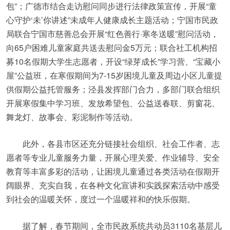
包”；广德市结合走访慰问同步进行法律政策宣传，开展“童
心守护‘未’你讲述”未成年人健康成长主题活动；宁国市民政
局联合宁国市慈善总会开展“红色善行·寒冬送暖”慰问活动，
向65户困难儿童家庭共送去慰问金5万元；联合社工机构招
募10名假期大学生志愿者，开设“绿芽成长”学习营、“宝藏小
屋”公益班，在寒假期间为7-15岁困境儿童及周边小区儿童提
供假期公益托管服务；泾县发挥部门合力，多部门联合组织
开展寒假集中学习班、发放希望包、公益送春联、剪窗花、
舞龙灯、故事会、彩泥制作等活动。
此外，各县市区还充分链接社会组织、社会工作者、志
愿者等专业儿童服务力量，开展心理关爱、作业辅导、安全
教育等丰富多彩的活动，让困境儿童通过各类活动在假期开
阔眼界、充实自我，在各种文化宣讲和实践探索活动中感受
到社会的温暖关怀，度过一个温暖祥和的快乐假期。
据了解，春节期间，全市民政系统共动员3110名基层儿