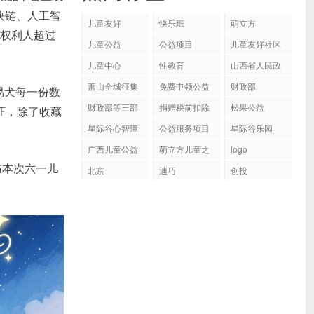
块链、人工智
儿童友好
快乐班
萌立方
外权利人超过
儿童公益
公益项目
儿童友好社区
儿童中心
性教育
山西省人民政
府关于印发山
萧山全城征集
免费申领公益
财政部
易犬每一份数
西省妇女发
600位小朋友
包
财政部等三部
捐赠税前扣除
展“十四五”规
松果公益
的凭证，除了收藏
门公布154家
资格名单
划和儿童发
星际谷心智障
公益服务项目
星际谷乐园
公益性社会组
展“十四五”规
碍群体
织捐赠税前扣
广西儿童公益
萌立方儿童之
划的通知
logo
除资格名单
家
与本次六一儿
北京
迪巧
创投