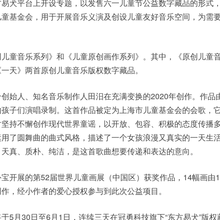
方易犬平台上开设专题，以发售六一儿童节公益数字藏品的形式
儿童基金会，用于开展音乐义演及创设儿童友好音乐空间，为需
。
创儿童音乐系列》和《儿童原创画作系列》。其中，《原创儿童
《一天》两首原创儿童音乐版权数字藏品。
创始人、知名音乐制作人田汨在充满变换的2020年创作。作品
的孩子们演唱录制。这首作品被定为上海市儿童基金会的会歌，
对坚持不懈创作现代世界童谣，以开放、包容、积极的态度传播
运用了圆舞曲的曲式风格，描述了一个女孩浪漫又真实的一天生
，天真、质朴、纯洁，是这首歌曲想要传递和表达的意向。
宝开展的第52届世界儿童画展（中国区）获奖作品，14幅画由1
创作，经小作者的爱心授权参与到此次公益项目。
于5月30日至6月1日，连续三天在冠勇科技旗下“东方易犬”版