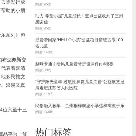
，去除发行成
阅读(953)
要帮助的小朋
助力“希望小屋”儿童成长！壹点公益收到了三封
感谢信
阅读(952)
音乐系列》包
把爱带回家“HELLO小孩”公益项目情暖古浪100
名儿童
阅读(1433)
由布达佩斯交
趣味卡通手绘风儿童爱牙护齿课件ppt模板
它代表着喜清
阅读(392)
多地多民族文
“守护阳光童年 过敏性鼻炎儿童关爱”公益展览巡
活。浪漫又真
展走进江苏省人民医院
阅读(1197)
民俗融入教学，贵州桐梓黎思小学这样寓教于乐
4位六至十三
阅读(1468)
热门标签
权藏品平台上线