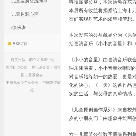
儿童发展交流club
科技赋能公益，本次活动在东
本后所有收益将捐赠给上海市
儿童树洞心声
友们实现对艺术的渴望和梦想
i快乐班
本次发售的公益藏品分为《原
括喜清音乐《小小的音量》和
RSS订阅
《小小的音量》由喜清音乐联合
百度公益
|
萌立方儿童中心
阿里巴巴公益
腾讯基金会
|
联合
响乐团演奏，小小音量欢唱团
国儿童基金会
对音乐始终如一的热爱，更是
中国儿童少年基金会
中国发展简
化的决心。《一天》这首作品
报
实的生活，与父母的真挚情感
《儿童原创画作系列》来自校外
岁的小朋友们自由想象并绘画
六一儿童节公益数字藏品系列将