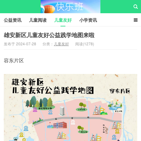
公益资讯
儿童阅读
儿童友好
小学资讯
儿童性教育
公益项目
资源中心
儿童发展交流club
雄安新区儿童友好公益践学地图来啦
发布于 2024-07-28
分类：
儿童友好
阅读(1278)
儿童树洞心声
i快乐班
快乐班儿童公益网
容东片区