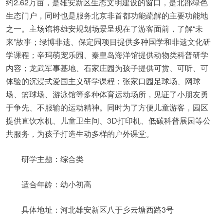
约2.62万亩，是雄安新区生态文明建设的窗口，是北部绿色
生态门户，同时也是服务北京非首都功能疏解的主要功能地
之一。主场馆将雄安规划场景呈现在了游客面前，了解“未
来”故事；绿博非遗、保定园项目提供多种国学和非遗文化研
学课程；辛玛萌宠乐园、秦皇岛海洋馆提供动物类科普研学
内容；龙武军事基地、石家庄园为孩子提供可赏、可听、可
体验的沉浸式爱国主义研学课程；张家口园足球场、网球
场、篮球场、游泳馆等多种体育运动场所，见证了小朋友勇
于争先、不服输的运动精神。同时为了方便儿童游客，园区
提供直饮水机、儿童卫生间、3D打印机、低碳科普展园等公
共服务，为孩子打造生动多样的户外课堂。
研学主题：综合类
适合年龄：幼小初高
具体地址：河北雄安新区八于乡云塘西路3号