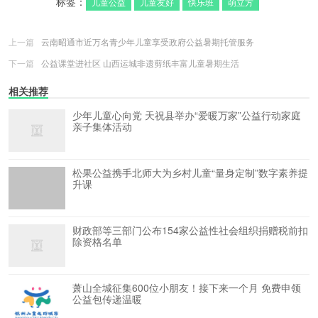
标签：
儿童公益
儿童友好
快乐班
萌立方
上一篇
云南昭通市近万名青少年儿童享受政府公益暑期托管服务
下一篇
公益课堂进社区 山西运城非遗剪纸丰富儿童暑期生活
相关推荐
少年儿童心向党 天祝县举办“爱暖万家”公益行动家庭
亲子集体活动
松果公益携手北师大为乡村儿童“量身定制”数字素养提
升课
财政部等三部门公布154家公益性社会组织捐赠税前扣
除资格名单
萧山全城征集600位小朋友！接下来一个月 免费申领
公益包传递温暖