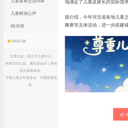
儿童发展交流club
地满足了儿童及家长的实际需
儿童树洞心声
据介绍，今年河北省各地儿童之家
舞赛等文体活动，进一步搭建
i快乐班
RSS订阅
百度公益
|
萌立方儿童中心
阿里巴巴公益
腾讯基金会
|
联合
国儿童基金会
中国儿童少年基金会
中国发展简
报
赞