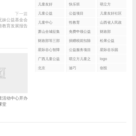
儿童友好
快乐班
萌立方
下一篇
儿童公益
公益项目
儿童友好社区
兄妹公益基金会
儿童中心
性教育
山西省人民政
善教育发展报告
府关于印发山
萧山全城征集
免费申领公益
财政部
西省妇女发
600位小朋友
包
财政部等三部
捐赠税前扣除
展“十四五”规
松果公益
门公布154家
资格名单
划和儿童发
星际谷心智障
公益服务项目
星际谷乐园
公益性社会组
展“十四五”规
碍群体
织捐赠税前扣
广西儿童公益
萌立方儿童之
划的通知
logo
除资格名单
家
北京
迪巧
创投
童活动中心开办
课堂