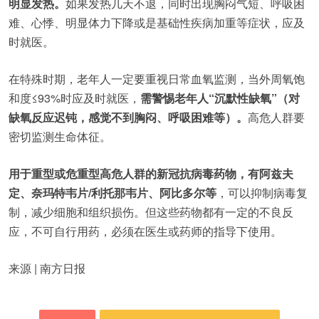
明显发热。
如果发热几天不退，同时出现胸闷气短、呼吸困
难、心悸、明显体力下降或是基础性疾病加重等症状，应及
时就医。
在特殊时期，老年人一定要重视日常血氧监测，当外周氧饱
和度≤93%时应及时就医，
需警惕老年人“沉默性缺氧”（对
缺氧反应迟钝，感觉不到胸闷、呼吸困难等）。
高危人群要
密切监测生命体征。
用于重型或危重型高危人群的新冠抗病毒药物，有阿兹夫
定、奈玛特韦片/利托那韦片、阿比多尔等
，可以抑制病毒复
制，减少细胞和组织损伤。但这些药物都有一定的不良反
应，不可自行用药，必须在医生或药师的指导下使用。
来源 | 南方日报