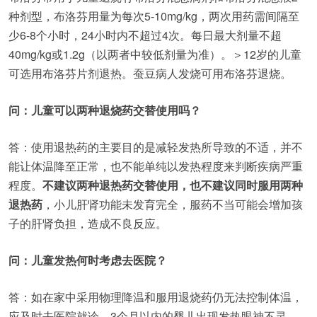
种剂型，布洛芬用量为每次5-10mg/kg，两次用药需间隔至
少6-8个小时，24小时内不超过4次。每日最大剂量不超
40mg/kg或1.2g（以两者中较低剂量为准）。＞12岁的儿童
可选用布洛芬片剂退热。蚕豆病人发烧可用布洛芬退烧。
问：儿童可以两种退烧药交替使用吗
？
答：使用退热药的主要目的是减轻发热所导致的不适，并不
能让体温降至正常，也不能单纯以发热程度来判断疾病严重
程度。
不建议两种退热药交替使用，也不建议同时服用两种
退热药
，小儿肝肾功能未发育完全，服药不当可能会增加孩
子的肝肾负担，造成不良反应。
问：儿童发热何时考虑去医院？
答：如在家中采用物理降温和服用退烧药仍无法控制体温，
应及时去医院就诊。3个月以内的婴儿出现发热眼神不灵