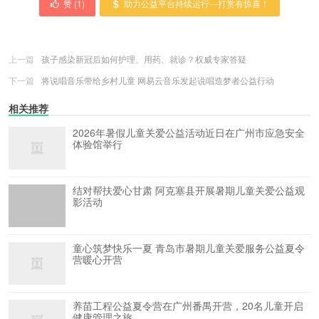
赞 (
1
)
助力公益平台持续运行---打赏有惊喜！
上一篇
孩子感染新冠后如何护理、用药、就诊？权威专家答疑
下一篇
将说唱音乐带给乡村儿童 网易云音乐发起说唱造梦者公益行动
相关推荐
2026年暑假儿童关爱公益活动近日在广州市应急安全
体验馆举行
结对帮扶爱心甘肃 阿克塞县开展暑期儿童关爱公益观
影活动
童心筑梦快乐一夏 青岛市暑期儿童关爱服务公益夏令
营暖心开营
养苗工程公益夏令营在广州番禺开营，20名儿童开启
健康管理之旅