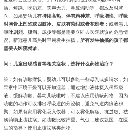
活、烦躁、吃奶差、哭声无力、鼻翼煽动等，都应及时就
医。如果婴幼儿有
持续高热、伴有精神差、呼吸增快、呼吸
时胸骨上凹陷或四肢冷、皮肤有紫绀或者花斑者
；或者患儿
呕吐剧烈、腹泻、尿少
等都是需要立即去医院就诊的危急情
况。新冠患儿高热时容易发生抽搐，
所有发生抽搐的孩子都
需要去医院就诊
。
问：儿童出现感冒等相关症状，选择什么药物治疗？
答：如有咳嗽症状，婴幼儿可以多吃一些母乳或多喝水，如
果家中环境干燥可以开加湿器，通过增加液体摄入稀释痰
液，缓解咳嗽。婴幼儿咳嗽时，不建议应用镇咳药物，因为
咳嗽的动作可以排出呼吸道的分泌物，避免气道内痰液积
聚。如果有家用雾化吸入仪器，可以雾化解痉、抗过敏、祛
痰药物止咳祛痰。如咳嗽比较严重、气促，建议就医，在医
生的指导下使用止咳祛痰类药物。