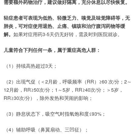
需要额外药物治疗，建议做好隔离，充分休息以尽快恢复。
轻症患者可表现为低热、轻微乏力、嗅觉及味觉障碍等，无
肺炎，可对症使用退热、止痛、镇咳和治疗腹泻药物等缓
解。
如果对症用药3-5天仍无好转，需及时到医院就诊。
儿童符合下列任何一条，属于重症高危人群：
（1）持续高热超过3天；
（2）出现气促（＜2月龄，呼吸频率（RR）≥60 次/分；2～
12月龄，RR≥50次/分；1～5岁，RR≥40次/分；＞5岁，
RR≥30次/分），除外发热和哭闹的影响；
（3）静息状态下，吸空气时指氧饱和度≤93%；
（4）辅助呼吸（鼻翼扇动、三凹征）；