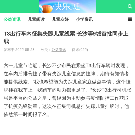
公益资讯
儿童阅读
儿童友好
小学资讯
儿童性教育
公益项目
资源中心
儿童发展交流club
T3出行车内征集失踪儿童线索 长沙等9城首批同步上
线
儿童树洞心声
i快乐班
快乐班儿童公益网
发布于 2022-05-28
分类：
公益资讯
阅读(922)
六一儿童节临近，长沙不少市民在乘坐T3出行车辆时发现，
在车内后排悬挂了带有失踪儿童信息的挂牌，期待有知情者
能提供线索。“我也希望能为失踪儿童家庭做点事情，这个挂
牌挂在我车上，我跑车的动力都更足了。”长沙T3出行司机张
强是平台的公益之星，曾经因为主动参与疫情防控工作获取
了抗疫先锋勋章，这次在征集司机悬挂失踪儿童挂牌时，他
依然第一时间报了名。