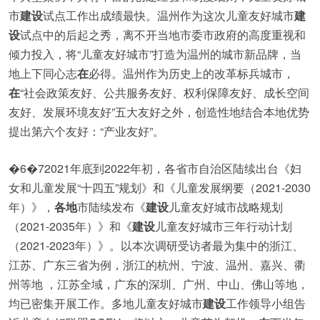
市
建设
试点工作出成绩最快。温州作为这次儿童友好城市
建
设
试点中的后起之秀，离不开当地市委市政府的高度重视和
倾力投入，将“儿童友好城市”打造为温州的城市新品牌，当
地上下同心志
在
必得。温州作为历史上的改革标兵城市，
在
“社会政策友好、公共服务友好、权利保障友好、成长空间
友好、发展环境友好”五大友好之外，创造性地结合本地优势
提出第六个友好：“产业友好”。
�6�72021年底到2022年初，各省市自治区陆续出台《妇
女和儿童发展“十四五”规划》和《儿童发展纲要（2021-2030
年）》，
各地
市陆续发布《
建设
儿童友好城市战略规划
（2021-2035年）》和《
建设
儿童友好城市三年行动计划
（2021-2023年）》。以本次调研受访者最为集中的浙江、
江苏、广东三省为例，浙江的杭州、宁波、温州、嘉兴、衢
州等地 ，江苏全域，广东的深圳、广州、中山、佛山等地，
均已密集开展工作。多地儿童友好城市
建设
工作领导小组告