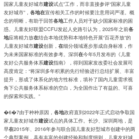
国家儿童友好城市
建设
试点”工作，而非直接参评“国家儿童
友好城市”，
各地
在
宣传相关工作的时候要注意用词严谨。概
念的明晰，有助于回答
各地
工作人员对于缺少国家标准的困
惑。儿童友好联盟CCFU发起人史路引认为，2025年之前
各
地
应将精力放
在
结合本地优势和本地特色开展“百花齐放”的
儿童友好城市
建设
创新，
在
细分领域逐步形成自身标准，作
为未来国家标准的有效参考。深圳
在
今年5月发布的《儿童
友好公共服务体系
建设
指南》，得到国家发改委社会发展司
高度肯定：“将深圳多年积累的先行经验进行总结扩展、丰富
提升，形成了体系化的地方性标准，填补了国内儿童需求视
角下公共服务体系标准的空白，为全国作出了有益的、可喜
的探索和实践。”
�6�7由于种种原因，
各地
政府直到2022年正式启动争取国
家儿童友好城市
建设
试点的具体工作。长沙、深圳两地，是
早
在
2015年、2016年参与联合国儿童友好型城市创建中的两
个典型案例，具有丰富的创建经验和制度细则，儿童友好城