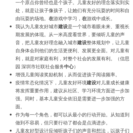
一个原点你曾经也是个孩子。儿童友好的理念落实到实
处，就是让孩子像孩子，让她们有充分玩耍的时间和自
由玩耍的场地。
在
游戏中学习，
在
游戏中成长。
我认为儿童友好城市
建设
是一个城市着眼未来、重视长
期发展的体现。从一米高度看世界，要倾听儿童的声
音，把儿童友好理念融入城市
建设
整体规划中，让儿童
自身体会到他们的生活更便利、发展更全面。对儿童有
利，就是对家庭有利，对整个社会的发展有利。（信思
园 深圳市社联社会服务
中心
）
增强儿童阅读奖励机制，从而促进孩子阅读频率。
疫情常态化情况下，儿童友好环境
建设
对儿童成长健康
将发挥重要作用，建议从社区、学习环境方面进一步加
强。同时，基本儿童安全依旧是需要进一步加强的方
面。
作为每一个角色，都可以从最小的行动开始。从知道到
做到不容易，但只要行动了都会是点滴进步。
儿童友好型设计应倾听孩子们的声音和想法，以孩子们