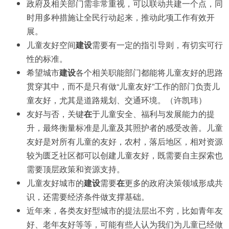
政府及相关部门需非常重视，可以联动共建一个点，同
时用多种措施让全民行动起来，推动此项工作有效开
展。
儿童友好空间
建设
需要有一定的指引导则，有切实可行
性的标准。
希望城市
建设
各个相关职能部门都能将儿童友好的思路
贯穿其中，而不是只有做“儿童友好”工作的部门负责儿
童友好，尤其是道路规划、交通环境。（许凯玮）
友好与否，关键
在
于儿童安全、福利与发展能力的提
升，最终衡量标准是儿童及其照护者的感受改善。儿童
友好是对所有儿童的友好，农村，落后地区，相对资源
较为匮乏社区都可以创建儿童友好，既需要自主探索也
需要顶层政策和资源支持。
儿童友好城市的
建设
需要
在
更多的政府决策领域形成共
识，还需要经济条件做支撑基础。
近年来，各类友好型城市的提法层出不穷，比如青年友
好、老年友好等等，可能有些人认为我们为儿童已经做