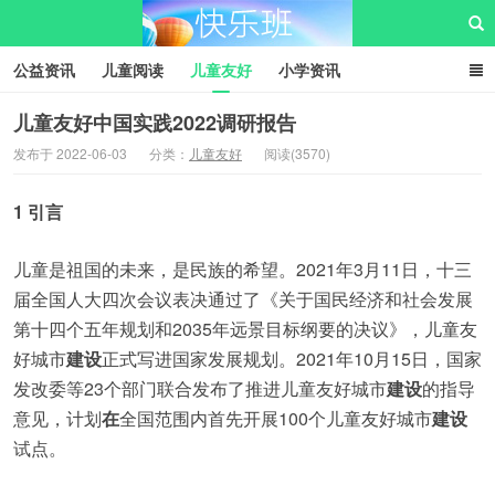
公益资讯
儿童阅读
儿童友好
小学资讯
儿童性教育
公益项目
资源中心
儿童发展交流club
儿童友好中国实践2022调研报告
发布于 2022-06-03
分类：
儿童友好
阅读(3570)
儿童树洞心声
i快乐班
快乐班儿童公益网
1 引言
儿童是祖国的未来，是民族的希望。2021年3月11日，十三
届全国人大四次会议表决通过了《关于国民经济和社会发展
第十四个五年规划和2035年远景目标纲要的决议》，儿童友
好城市
建设
正式写进国家发展规划。2021年10月15日，国家
发改委等23个部门联合发布了推进儿童友好城市
建设
的指导
意见，计划
在
全国范围内首先开展100个儿童友好城市
建设
试点。