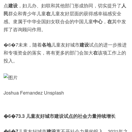
点
建设
，妇儿办、妇联和其他部门形成协同，切实提升了
人
民
群众和青少年儿童
在
儿童友好层面的获得感幸福感安全
感。隶属于中华全国妇女联合会的中国儿童
中心
，
在
其中发
挥了咨询顾问作用。
�6�7未来，随着
各地
儿童友好城市
建设
试点的进一步推进
和专项资金的落实，将有更多的部门会加大
在
该项工作上的
投入。
Joshua Fernandez Unsplash
�6�73.3 儿童友好城市建设试点的社会力量持续增长
�6�7
儿童友好城市
建设
离不开社会力量的投入，2021年之