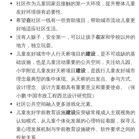
社区作为儿童回家后接触的第一大环境，提升整体儿童
友好环境很有必要性。
希望
在
社区一线有一些资助项目，帮助城市流动儿童更
好地适应社区生活。
没有人贩子，安全第一，可以让孩子
在
家和学校以外的
地方，独立玩耍。
儿童友好城市中人行天桥项目的
建设
，是不可或缺的基
础设施，也是儿童活动重要的公共空间，关注幼儿园、
小学附近儿童友好天桥项目
建设
，是践行儿童友好城市
理念最典型的集中体现。从天桥的出发点、参与方式、
设计理念、设计方案都具有重要意义和重要使命。（张
小鹏 中国市政工程西北设计研究院）
社区公共空间融入更多游戏化元素。
儿童友好学前教育设施
建设
应突破常规成人主观视角的
认知模式，从儿童个体化发展的心理特征着眼，探寻儿
童心理发展机制与学前教育设施硬件、软件要求之间的
投射关系。