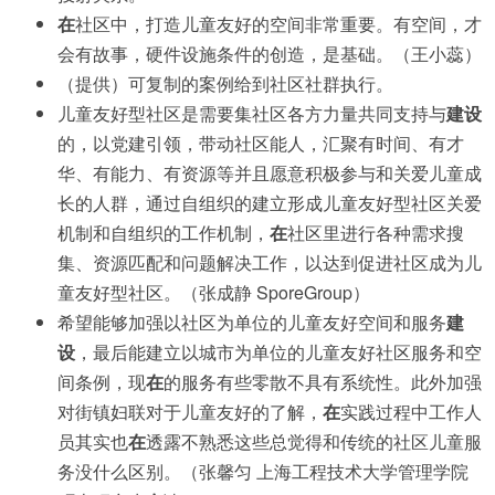
在
社区中，打造儿童友好的空间非常重要。有空间，才
会有故事，硬件设施条件的创造，是基础。（王小蕊）
（提供）可复制的案例给到社区社群执行。
儿童友好型社区是需要集社区各方力量共同支持与
建设
的，以党建引领，带动社区能人，汇聚有时间、有才
华、有能力、有资源等并且愿意积极参与和关爱儿童成
长的人群，通过自组织的建立形成儿童友好型社区关爱
机制和自组织的工作机制，
在
社区里进行各种需求搜
集、资源匹配和问题解决工作，以达到促进社区成为儿
童友好型社区。（张成静 SporeGroup）
希望能够加强以社区为单位的儿童友好空间和服务
建
设
，最后能建立以城市为单位的儿童友好社区服务和空
间条例，现
在
的服务有些零散不具有系统性。此外加强
对街镇妇联对于儿童友好的了解，
在
实践过程中工作人
员其实也
在
透露不熟悉这些总觉得和传统的社区儿童服
务没什么区别。（张馨匀 上海工程技术大学管理学院