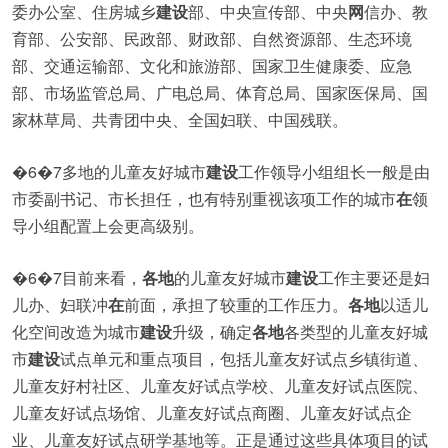
委办公室、住房城乡
建设
部、中央宣传部、中央
网
信办、教
育部、公安部、民政部、财政部、自然资源部、生态环境
部、交通运输部、文化和旅游部、国家卫生健康委、应急
部、市场监管总局、广电总局、体育总局、国家医保局、国
家林草局、共青团中央、全国妇联、中国残联。
�6�7多地的儿童友好城市
建设
工作领导小组组长一般是由
市委副书记、市长担任，也有特别重视该项工作的城市
在
领
导小组配置上会更高级别。
�6�7目前来看，
各地
的儿童友好城市
建设
工作主要还是妇
儿办、妇联冲
在
前面，承担了较重的工作压力。
各地
以适儿
化空间改造为城市
建设
升级，确定
各地
各类型的儿童友好城
市
建设
试点单元和重点项目，包括儿童友好试点乡镇街道、
儿童友好村社区、儿童友好试点学校、儿童友好试点医院、
儿童友好试点场馆、儿童友好试点商圈、儿童友好试点企
业、儿童友好试点研学基地等。正是通过这些具体项目的试