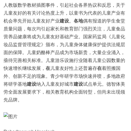
人教版数学教材插图事件，引起社会各界热议和反思，关于
儿童友好的有关讨论热度上升，以童书为代表的儿童产业有
机会率先开始儿童友好产业
建设
。
各地
偶有报道的学生食堂
质量问题，每次均引起家长和教育部门强烈关注，儿童食品
营养品健康将成为儿童友好基础产业。国家药监局《儿童化
妆品监督管理规定》颁布，为儿童身体健康保护提供法规层
面的保障。儿童奶酪棒产品成为市场新贵，大量企业涌入，
亟待完善相关标准。儿童游乐设施行业随着儿童公园数量的
快速增长继续发展，
在
儿童友好性上还普遍存
在
着照搬国
外、创新不足的现象。青少年研学市场快速井喷，多地政府
将研学基地
建设
纳入儿童友好城市
建设
试点单元。德智体美
劳全面发展要求下，相关教育机构全面转型，但尚未出现领
先品牌。