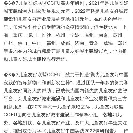
�6�7儿童友好联盟CCFU
在
去年研判，2021年是儿童友好
城市
建设
写入国家发展规划元年，2022年将是儿童友好城市
建设
和儿童友好产业发展的落地推进元年。
在
过去的半年
里，虽然整个社会仍受新冠肺炎疫情影响，但包括北京、上
海、重庆、深圳、长沙、杭州、宁波、温州、南京、苏州、
广州、佛山、中山、福州、成都、济南、青岛、威海、郑州
等多地
在
内的城市积极开展儿童友好城市
建设
试点，全力推
动儿童友好城市
建设
先行示范。
�6�7儿童友好联盟CCFU，致力于打造“聚力儿童友好中国
实践的智库新物种和创新发生器”。通过团队一年多的努力和
儿童友好同路人的帮助，已成长为国内领先的儿童友好数智
平台，为儿童友好城市
建设
和儿童友好产业发展提供第三方
创新服务。
在
2022年六一儿童节来临之际，儿童友好联盟
CCFU面向各儿童友好城市
建设
工作领导小组、
各地
妇儿
办、
各地
妇联、各儿童友好产业、及广大儿童友好事业关注
者，推出这份万字《儿童友好中国实践2022调研报告》，作