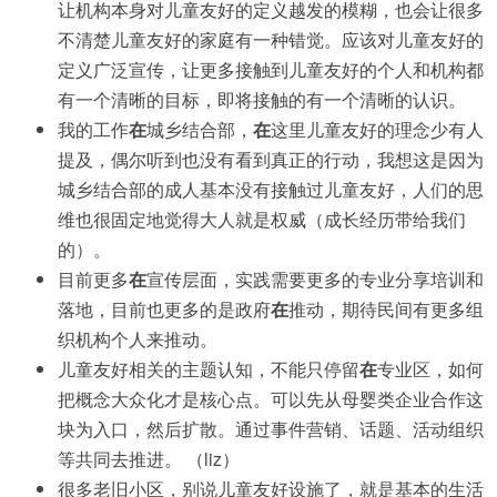
让机构本身对儿童友好的定义越发的模糊，也会让很多
不清楚儿童友好的家庭有一种错觉。应该对儿童友好的
定义广泛宣传，让更多接触到儿童友好的个人和机构都
有一个清晰的目标，即将接触的有一个清晰的认识。
我的工作
在
城乡结合部，
在
这里儿童友好的理念少有人
提及，偶尔听到也没有看到真正的行动，我想这是因为
城乡结合部的成人基本没有接触过儿童友好，人们的思
维也很固定地觉得大人就是权威（成长经历带给我们
的）。
目前更多
在
宣传层面，实践需要更多的专业分享培训和
落地，目前也更多的是政府
在
推动，期待民间有更多组
织机构个人来推动。
儿童友好相关的主题认知，不能只停留
在
专业区，如何
把概念大众化才是核心点。可以先从母婴类企业合作这
块为入口，然后扩散。通过事件营销、话题、活动组织
等共同去推进。 （liz）
很多老旧小区，别说儿童友好设施了，就是基本的生活