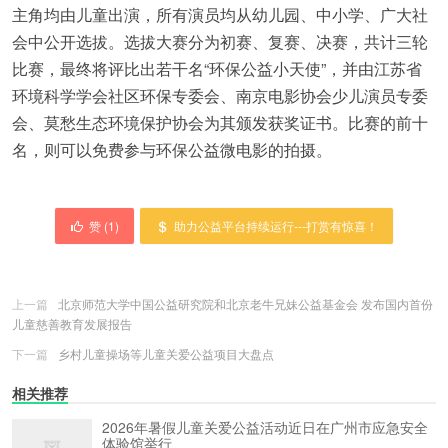
主角均由儿童出演，所有演员均从幼儿园、中小学、广大社
会中公开选拔。选拔大赛分为初赛、复赛、决赛，共计三轮
比赛，最终将评比出若干名“环保公益小天使”，并由江苏省
环境科学学会社区环保专委会、南京电影协会少儿演员专委
会、莫愁生态环境保护协会为其颁发获奖证书。比赛的前十
名，则可以免费参与环保公益微电影的拍摄。
赞 (
1
)
助力公益平台持续运行---打赏有惊喜！
上一篇
北京师范大学中国公益研究院和北京老牛兄妹公益基金会 发布国内首份
儿童慈善教育发展报告
下一篇
乡村儿童操场等儿童关爱公益项目大盘点
相关推荐
2026年暑假儿童关爱公益活动近日在广州市应急安全
体验馆举行