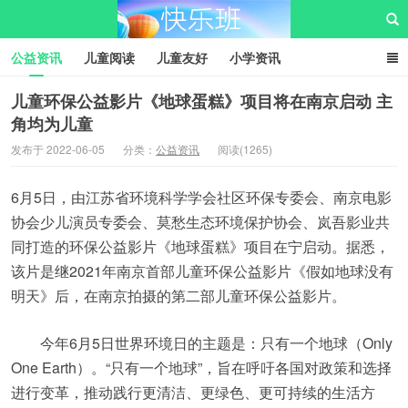
公益资讯
儿童阅读
儿童友好
小学资讯
儿童性教育
公益项目
资源中心
儿童发展交流club
儿童环保公益影片《地球蛋糕》项目将在南京启动 主
角均为儿童
儿童树洞心声
i快乐班
快乐班儿童公益网
发布于 2022-06-05
分类：
公益资讯
阅读(1265)
6月5日，由江苏省环境科学学会社区环保专委会、南京电影
协会少儿演员专委会、莫愁生态环境保护协会、岚吾影业共
同打造的环保公益影片《地球蛋糕》项目在宁启动。据悉，
该片是继2021年南京首部儿童环保公益影片《假如地球没有
明天》后，在南京拍摄的第二部儿童环保公益影片。
今年6月5日世界环境日的主题是：只有一个地球（Only
One Earth）。“只有一个地球”，旨在呼吁各国对政策和选择
进行变革，推动践行更清洁、更绿色、更可持续的生活方