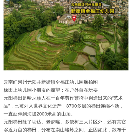
云南红河州元阳县新街镇全福庄幼儿园航拍图
梯田上幼儿园小朋友的愿望：在户外自在玩耍
元阳梯田是哈尼族人在千百年劳作繁衍中创造出来的“艺术
品”，已被列入世界文化遗产，3700多层的梯田连绵不断，
一直延伸到海拔2000米高的山顶。
元阳梯田除了坝达、老虎嘴、多依树三大片区外，还有其它
乡近万亩的梯田，分布在崇山峻岭之间。正因如此，散布于