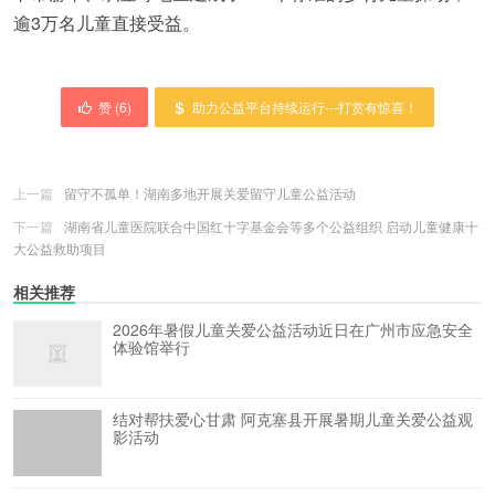
逾3万名儿童直接受益。
赞 (
6
)
助力公益平台持续运行---打赏有惊喜！
上一篇
留守不孤单！湖南多地开展关爱留守儿童公益活动
下一篇
湖南省儿童医院联合中国红十字基金会等多个公益组织 启动儿童健康十
大公益救助项目
相关推荐
2026年暑假儿童关爱公益活动近日在广州市应急安全
体验馆举行
结对帮扶爱心甘肃 阿克塞县开展暑期儿童关爱公益观
影活动