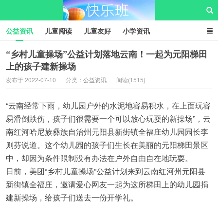
公益资讯
儿童阅读
儿童友好
小学资讯
儿童性教育
公益项目
资源中心
儿童发展交流club
“乡村儿童操场”公益计划落地云南！一起为元阳梯田
上的孩子建新操场
儿童树洞心声
i快乐班
快乐班儿童公益网
发布于 2022-07-10
分类：
公益资讯
阅读(1515)
“云南经常下雨，幼儿园户外的水泥地容易积水，在上面玩容
易滑倒跌伤，孩子们很需要一个可以放心玩耍的新操场”，云
南红河哈尼族彝族自治州元阳县新街镇全福庄幼儿园园长李
则芬说道。这个幼儿园的孩子们生长在美丽的元阳梯田景区
中，却因为条件限制没有办法在户外自由自在地玩耍。
日前，美团“乡村儿童操场”公益计划来到云南红河州元阳县
新街镇全福庄，邀请爱心网友一起为这所梯田上的幼儿园捐
建新操场，给孩子们送去一份开学礼。