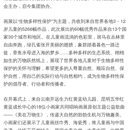
会主办，启今集团协办。
画展以“生物多样性保护”为主题，共收到来自世界各地3－12
岁儿童的5266幅作品，此次展出的60幅优秀作品来自13个国
家30个城市和地区。在儿童画流淌的色彩里，斑马在丛林里
自由奔跑，绿孔雀张开美丽的翅膀，象群踏着暮色一路迁
徙，章鱼水母进入海的梦乡……多种多样的生态系统、栩栩
如生的万物跃然纸上，展现了世界各地儿童对于生物多样性
保护的关怀与理解，希望更多的人尊重自然、顺应自然、保
护自然，用自己的实际行动与自然相约，成为生物多样性保
护的倡导者、行动者和传播者。
在开幕式上，来自云南开远生力红黄蓝幼儿园、昆明五华红
黄蓝成长中心的18位小画家共同唱响画展原创主题公益歌曲
——《美在万物生》，传递大自然的勃勃生机与万物趣美。
小画家们还展示了儿童画丝巾秀、海瓷秀，将儿童画与中国