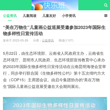
公益资讯
儿童阅读
儿童友好
小学资讯
儿童性教育
公益项目
资源中心
儿童发展交流club
“美在万物生”儿童画公益巡展受邀参加2023年国际生
物多样性日宣传活动
儿童树洞心声
i快乐班
快乐班儿童公益网
发布于 2023-05-26
分类：
公益资讯
阅读(1107)
5月22日，由生态环境部、云南省人民政府主办，云南省生
态环境厅、昆明市人民政府、生态环境部宣传教育中心承办
的2023年国际生物多样性日宣传活动在云南昆明海埂会堂举
行，同步举行联合国《生物多样性公约》第十五次缔约方大
会（COP15）主席团会议。由启今集团协办的“美在万物
生”国际儿童画公益巡展受邀在大会期间展出。