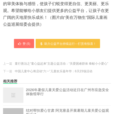
的审美体验与感悟，使孩子们蜕变得更自信、更美丽、更乐
观。希望能够给小朋友们提供更多的公益平台，让孩子在更
广阔的天地里快乐成长！（图片由“美在万物生”国际儿童画
公益巡展组委会提供）
赞 (
5
)
助力公益平台持续运行---打赏有惊喜！
上一篇
童行善治之“童心益起来”主题公益活动：“关爱困难群体 奉献小小爱心”
下一篇
中国儿童中心将启动“六一”儿童欢乐嘉年华：6天23场活动
相关推荐
2026年暑假儿童关爱公益活动近日在广州市应急安全
体验馆举行
结对帮扶爱心甘肃 阿克塞县开展暑期儿童关爱公益观