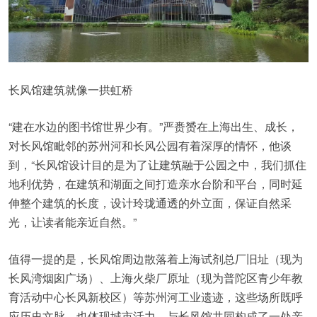
长风馆建筑就像一拱虹桥
“建在水边的图书馆世界少有。”严赉赟在上海出生、成长，
对长风馆毗邻的苏州河和长风公园有着深厚的情怀，他谈
到，“长风馆设计目的是为了让建筑融于公园之中，我们抓住
地利优势，在建筑和湖面之间打造亲水台阶和平台，同时延
伸整个建筑的长度，设计玲珑通透的外立面，保证自然采
光，让读者能亲近自然。”
值得一提的是，长风馆周边散落着上海试剂总厂旧址（现为
长风湾烟囱广场）、上海火柴厂原址（现为普陀区青少年教
育活动中心长风新校区）等苏州河工业遗迹，这些场所既呼
应历史文脉，也体现城市活力，与长风馆共同构成了一处亲