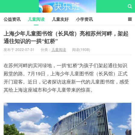
公益资讯
儿童阅读
儿童友好
小学资讯
儿童性教育
公益项目
资源中心
儿童发展交流club
上海少年儿童图书馆（长风馆）亮相苏州河畔，架起
通往知识的一拱“虹桥”
儿童树洞心声
i快乐班
快乐班儿童公益网
发布于 2022-07-31
分类：
儿童阅读
阅读(1938)
在苏州河畔的滨河绿地，一拱“虹桥”为孩子们架起通往知识
殿堂的路。7月19日，上海少年儿童图书馆（长风馆）正式
开门迎客。近日，记者探访这座新一代的儿童图书馆，感受
其给上海这座城市和少年儿童带来的惊喜。