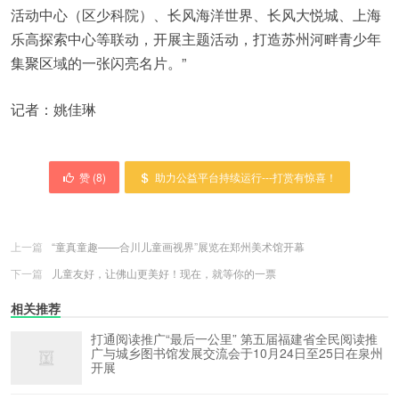
活动中心（区少科院）、长风海洋世界、长风大悦城、上海
乐高探索中心等联动，开展主题活动，打造苏州河畔青少年
集聚区域的一张闪亮名片。”
记者：姚佳琳
赞 (
8
)
助力公益平台持续运行---打赏有惊喜！
上一篇
“童真童趣——合川儿童画视界”展览在郑州美术馆开幕
下一篇
儿童友好，让佛山更美好！现在，就等你的一票
相关推荐
打通阅读推广“最后一公里” 第五届福建省全民阅读推
广与城乡图书馆发展交流会于10月24日至25日在泉州
开展