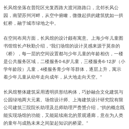
长风馆坐落在普陀区光复西路大渡河路路口，北邻长风公
园，南望苏州河畔，从空中俯瞰，微微起拱的建筑犹如一拱
虹桥，融于城市绿地之中。
在空间布局方面，长风馆的设计颇有寓意。上海少年儿童图
书馆馆长卢秋勤介绍，“我们场馆的设计灵感来源于莫奈的
《桥》，每一层的空间设置都与少年儿童的年龄相仿，一楼
是公共服务区域，二楼服务0-6岁儿童，三楼服务6-12岁（小
学年龄段）儿童，4楼服务青少年等群体，逐层上升，寓示
着少年儿童从幼年走向成年，从大地走向天空。”
长风馆整体建筑采用透明拱形结构体，巧妙融合文化建筑与
公园绿地两大元素。场馆设计师、上海建筑设计研究院有限
公司建筑三院院长助理及总师助理严赉赟介绍，“拱的概念既
能实现场馆的功能，又能延续南北的景观通廊，意在为人类
的童年与成熟未来之间架起知识的桥梁。”