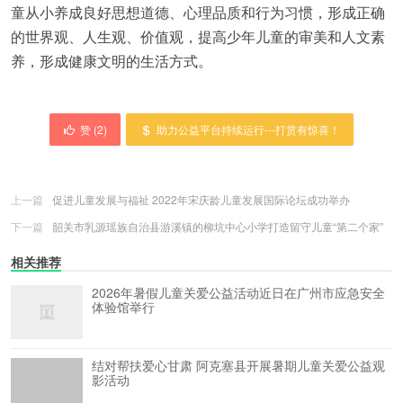
童从小养成良好思想道德、心理品质和行为习惯，形成正确
的世界观、人生观、价值观，提高少年儿童的审美和人文素
养，形成健康文明的生活方式。
赞 (
2
)
助力公益平台持续运行---打赏有惊喜！
上一篇
促进儿童发展与福祉 2022年宋庆龄儿童发展国际论坛成功举办
下一篇
韶关市乳源瑶族自治县游溪镇的柳坑中心小学打造留守儿童“第二个家”
相关推荐
2026年暑假儿童关爱公益活动近日在广州市应急安全
体验馆举行
结对帮扶爱心甘肃 阿克塞县开展暑期儿童关爱公益观
影活动