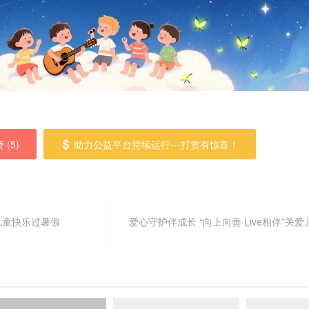
 (
5
)
助力公益平台持续运行---打赏有惊喜！
儿童快乐过暑假
爱心守护伴成长 “向上向善·Live相伴”关