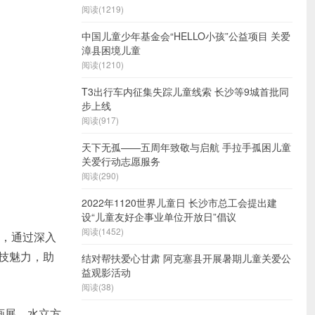
阅读(1219)
中国儿童少年基金会“HELLO小孩”公益项目 关爱
漳县困境儿童
阅读(1210)
T3出行车内征集失踪儿童线索 长沙等9城首批同
步上线
阅读(917)
天下无孤——五周年致敬与启航 手拉手孤困儿童
关爱行动志愿服务
阅读(290)
2022年1120世界儿童日 长沙市总工会提出建
设“儿童友好企事业单位开放日”倡议
阅读(1452)
动，通过深入
技魅力，助
结对帮扶爱心甘肃 阿克塞县开展暑期儿童关爱公
益观影活动
阅读(38)
画展、水立方