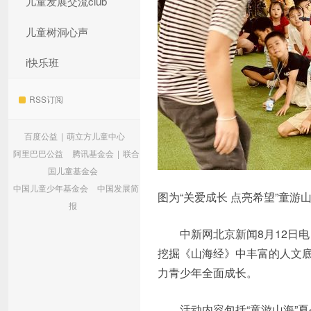
儿童发展交流club
儿童树洞心声
i快乐班
RSS订阅
百度公益
|
萌立方儿童中心
阿里巴巴公益
腾讯基金会
|
联合
国儿童基金会
中国儿童少年基金会
中国发展简
图为“关爱成长 点亮希望”童
报
中新网北京新闻8月12日电 
挖掘《山海经》中丰富的人文底
力青少年全面成长。
活动内容包括“童游山海”夏令