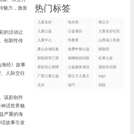
热门标签
独特魅力，激发
儿童友好
快乐班
萌立方
儿童公益
公益项目
儿童友好社区
彩的活动让
、创新性传
儿童中心
性教育
山西省人民政
府关于印发山
萧山全城征集
免费申领公益
财政部
西省妇女发
600位小朋友
包
财政部等三部
捐赠税前扣除
展“十四五”规
松果公益
山海经》故事
门公布154家
资格名单
划和儿童发
星际谷心智障
公益服务项目
星际谷乐园
公益性社会组
展“十四五”规
理、人际交往
碍群体
织捐赠税前扣
广西儿童公益
萌立方儿童之
划的通知
logo
除资格名单
家
北京
迪巧
创投
。该剧创作
受神话世界魅
益严重的海
神话故事引发