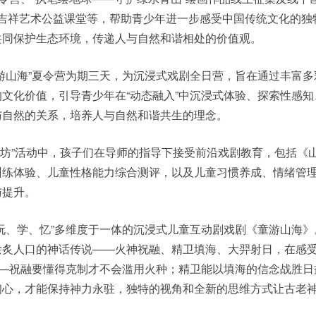
山海”吉祥艺术公益课堂等，帮助青少年进一步感受中国传统文化的
共同保护生态环境，传递人与自然和谐相处的价值观。
山海”夏令营为期三天，为沉浸式戏剧全日营，旨在通过丰富多
文化价值，引导青少年在“动态融入”中沉浸式体验、探索性感知
与自然的关系，培养人与自然和谐共生的理念。
坊”活动中，孩子们在导师的指导下接受前沿戏剧教育，包括《
训练体验、儿童性格能力综合测评，以及儿童习惯养成、情绪管
与提升。
、学、忆”多维度于一体的沉浸式儿童互动剧戏剧《童游山海》
脍炙人口的神话传说——火神祝融、精卫填海、大羿射日，在感
——祝融要懂得克制才不会滥用火种；精卫能以填海的信念战胜日
初心，才能保持神力永驻，独特的视角和全新的思维方式让古老