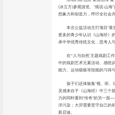
(冰立方)参观游览、“戏说·
想象力和创造力，呼吁全社会
本次公益活动主打项目“童游
更多的青少年认识《山海经》的
承中华优秀传统文化，思考人
在“‘人与自然’主题戏剧工作
中的戏剧艺术元素活动、感统
能力、运动锻炼等技能的习得
孩子们还体验集“视、听、玩
灵感来自于《山海经》中三个
力的同时看到“传奇”的另一面
洋污染；大羿需要坚守自己的
新启迪。