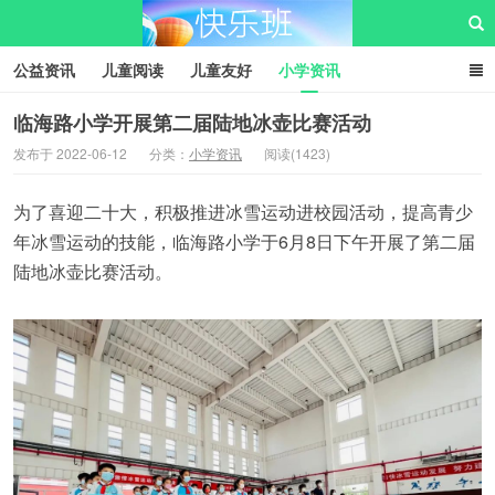
公益资讯
儿童阅读
儿童友好
小学资讯
儿童性教育
公益项目
资源中心
儿童发展交流club
临海路小学开展第二届陆地冰壶比赛活动
发布于 2022-06-12
分类：
小学资讯
阅读(1423)
儿童树洞心声
i快乐班
快乐班儿童公益网
为了喜迎二十大，积极推进冰雪运动进校园活动，提高青少
年冰雪运动的技能，临海路小学于6月8日下午开展了第二届
陆地冰壶比赛活动。