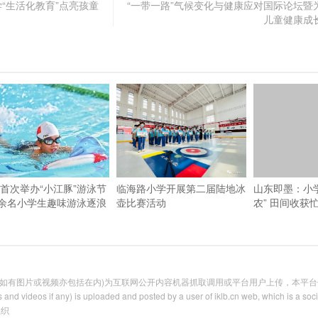
“生活化教育”点亮孩童
“一带一路”气候变化与健康应对国际论坛暨
儿童健康成
首次举办“小江豚”游泳节
临海路小学开展第二届陆地冰
山东即墨：小
0余名小学生趣味游泳逐浪
壶比赛活动
农” 田间收获
有图片或视频亦包括在内)为互联网公开内容机器抓取调用或平台用户上传，本平台仅提供信息存
 and videos if any) is uploaded and posted by a user of iklb.cn web, which is a soc
组织