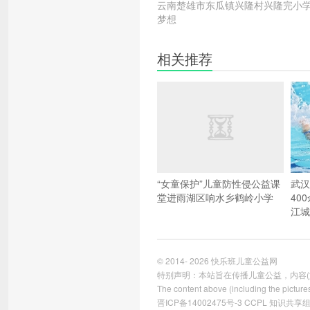
云南楚雄市东瓜镇兴隆村兴隆完小学
梦想
相关推荐
“女童保护”儿童防性侵公益课
武汉
堂进雨湖区响水乡鹤岭小学
40
江城
© 2014- 2026
快乐班儿童公益网
特别声明：本站旨在传播儿童公益，内容(如
The content above (including the pictures
晋ICP备14002475号-3
CCPL
知识共享