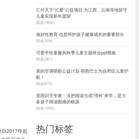
汇付天下“汇爱”公益项目 为江西、云南等地留守
儿童实现新年愿望
阅读(1850)
做好性教育 也是呵护孩子健康成长的重要部分
阅读(308)
可爱手绘童趣风秋季儿童主题班会ppt模板
阅读(381)
美的空调萌愈公益计划 萌愈巴士为自闭症儿童护
航！
阅读(875)
美国识字专家：没把阅读当成“理科”来学，是大
多孩子阅读困难的根源
阅读(1292)
热门标签
2017年起