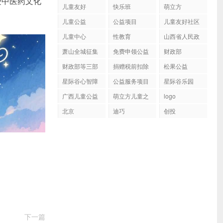
受中医药文化
儿童友好
快乐班
萌立方
儿童公益
公益项目
儿童友好社区
儿童中心
性教育
山西省人民政
府关于印发山
萧山全城征集
免费申领公益
财政部
西省妇女发
600位小朋友
包
财政部等三部
捐赠税前扣除
展“十四五”规
松果公益
门公布154家
资格名单
划和儿童发
星际谷心智障
公益服务项目
星际谷乐园
公益性社会组
展“十四五”规
碍群体
织捐赠税前扣
广西儿童公益
萌立方儿童之
划的通知
logo
除资格名单
家
北京
迪巧
创投
下一篇