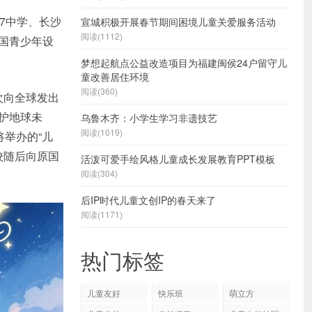
37中学、长沙
宣城积极开展春节期间困境儿童关爱服务活动
阅读(1112)
国青少年设
梦想起航点公益改造项目为福建闽侯24户留守儿
童改善居住环境
阅读(360)
次向全球发出
守护地球未
乌鲁木齐：小学生学习非遗技艺
阅读(1019)
举办的“儿
校随后向原国
活泼可爱手绘风格儿童成长发展教育PPT模板
阅读(304)
后IP时代儿童文创IP的春天来了
阅读(1171)
热门标签
儿童友好
快乐班
萌立方