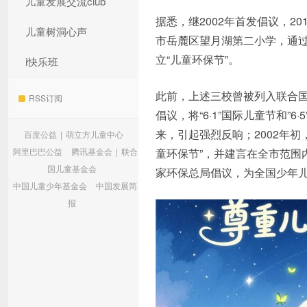
儿童发展交流club
据悉，继2002年首发倡议，2
儿童树洞心声
市岳麓区望月湖第二小学，通过
立“儿童环保节”。
i快乐班
此前，上述三校曾被列入联合国环
RSS订阅
倡议，将“6·1”国际儿童节和”
来，引起强烈反响；2002年
百度公益
|
萌立方儿童中心
阿里巴巴公益
腾讯基金会
|
联合
童环保节”，并建言在全市范围
国儿童基金会
家环保总局倡议，为全国少年儿
中国儿童少年基金会
中国发展简
报