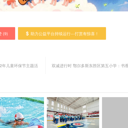
 (
9
)
助力公益平台持续运行---打赏有惊喜！
22年儿童环保节主题活
双减进行时 鄂尔多斯东胜区第五小学：书香