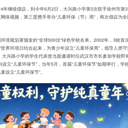
014年继续倡议，到今年6月2日，大兴路小学第3次联手徐州市第
网络视频，第三度携手举办“儿童环保（节）周”，再次倡议为全
境规划署颁发的“全球500佳”绿色学校名单。2002年，3校首
6·5”世界环境日结合起来，为青少年设立“儿童环保周”，倡导人类
初，大兴路小学的学生代表曾当面邀请时任武汉市市长参加学校即将
内设立“儿童环保节”，当年5月，首届“儿童环保节”如期举行，学
童设立“儿童环保节”。