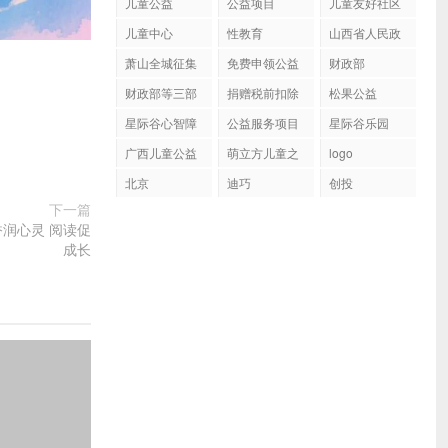
儿童公益
公益项目
儿童友好社区
儿童中心
性教育
山西省人民政
府关于印发山
萧山全城征集
免费申领公益
财政部
西省妇女发
600位小朋友
包
财政部等三部
捐赠税前扣除
展“十四五”规
松果公益
门公布154家
资格名单
划和儿童发
星际谷心智障
公益服务项目
星际谷乐园
公益性社会组
展“十四五”规
碍群体
织捐赠税前扣
广西儿童公益
萌立方儿童之
划的通知
logo
除资格名单
家
北京
迪巧
创投
下一篇
润心灵 阅读促
成长